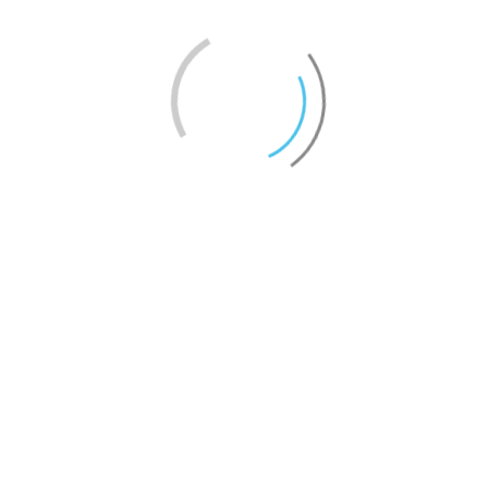
الرسالة:
تنفيذ البرامج المعرفية والتعليمية والتدريبية المهنية، وتقديم الاستشارات النوعيّة
للمؤسسات والأفراد إسهاماً في نهضة الأفراد والأوطان والأمم.
اتصل بنا
نبذة عنا
البحث
خريطة الموقع